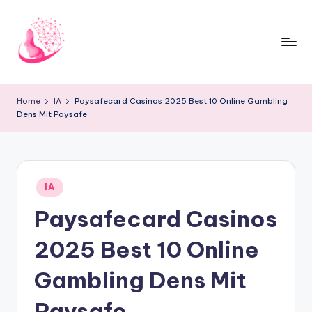
Skip
to
content
C
AI
and
h
Home
IA
Paysafecard Casinos 2025 Best 10 Online Gambling
Chatbot
Dens Mit Paysafe
a
News
Blog
t
b
Posted
o
IA
in
Paysafecard Casinos
t
1
2025 Best 10 Online
0
Gambling Dens Mit
1
Paysafe