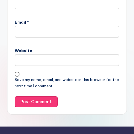
Email
*
Website
Save my name, email, and website in this browser for the
next time I comment.