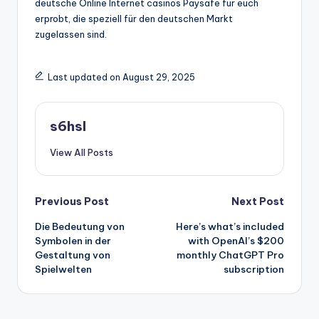
deutsche Online Internet casinos Paysafe für euch
erprobt, die speziell für den deutschen Markt
zugelassen sind.
Last updated on August 29, 2025
s6hsl
View All Posts
Post
Previous Post
Next Post
Die Bedeutung von
Here’s what’s included
navigation
Symbolen in der
with OpenAI’s $200
Gestaltung von
monthly ChatGPT Pro
Spielwelten
subscription