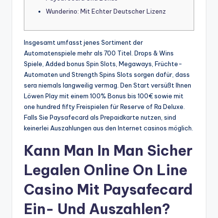
Wunderino: Mit Echter Deutscher Lizenz
Insgesamt umfasst jenes Sortiment der
Automatenspiele mehr als 700 Titel. Drops & Wins
Spiele, Added bonus Spin Slots, Megaways, Früchte-
Automaten und Strength Spins Slots sorgen dafür, dass
sera niemals langweilig vermag. Den Start versüßt Ihnen
Löwen Play mit einem 100% Bonus bis 100€ sowie mit
one hundred fifty Freispielen für Reserve of Ra Deluxe.
Falls Sie Paysafecard als Prepaidkarte nutzen, sind
keinerlei Auszahlungen aus den Internet casinos möglich.
Kann Man In Man Sicher
Legalen Online On Line
Casino Mit Paysafecard
Ein- Und Auszahlen?