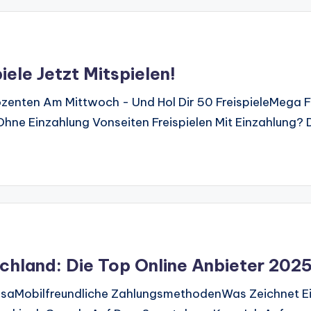
ele Jetzt Mitspielen!
enten Am Mittwoch - Und Hol Dir 50 FreispieleMega Fi
Ohne Einzahlung Vonseiten Freispielen Mit Einzahlung?
chland: Die Top Online Anbieter 202
saMobilfreundliche ZahlungsmethodenWas Zeichnet Ein