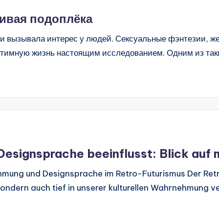
дивая подоплёка
и вызывала интерес у людей. Сексуальные фэнтезии, ж
нтимную жизнь настоящим исследованием. Одним из так
esignsprache beeinflusst: Blick auf
mung und Designsprache im Retro-Futurismus Der Retro
 sondern auch tief in unserer kulturellen Wahrnehmung ve