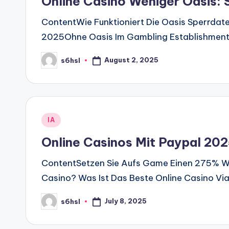
Online Casino Weniger Oasis: 
ContentWie Funktioniert Die Oasis Sperrdate
2025Ohne Oasis Im Gambling Establishment 
August 2, 2025
s6hsl
Posted
by
Posted
IA
in
Online Casinos Mit Paypal 202
ContentSetzen Sie Aufs Game Einen 275% Wil
Casino? Was Ist Das Beste Online Casino Vi
July 8, 2025
s6hsl
Posted
by