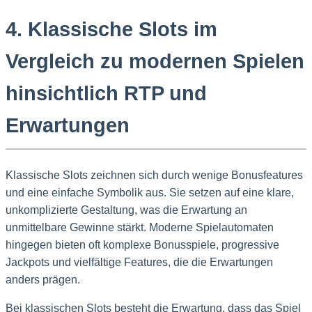
4. Klassische Slots im
Vergleich zu modernen Spielen
hinsichtlich RTP und
Erwartungen
Klassische Slots zeichnen sich durch wenige Bonusfeatures
und eine einfache Symbolik aus. Sie setzen auf eine klare,
unkomplizierte Gestaltung, was die Erwartung an
unmittelbare Gewinne stärkt. Moderne Spielautomaten
hingegen bieten oft komplexe Bonusspiele, progressive
Jackpots und vielfältige Features, die die Erwartungen
anders prägen.
Bei klassischen Slots besteht die Erwartung, dass das Spiel