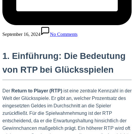
September 16, 2024
No Comments
1. Einführung: Die Bedeutung
von RTP bei Glücksspielen
Der
Return to Player (RTP)
ist eine zentrale Kennzahl in der
Welt der Glücksspiele. Er gibt an, welcher Prozentsatz des
eingesetzten Geldes im Durchschnitt an die Spieler
zurückfließt. Für die Spielwahrnehmung ist der RTP
entscheidend, da er die Erwartungshaltung hinsichtlich der
Gewinnchancen maßgeblich prägt. Ein höherer RTP wird oft