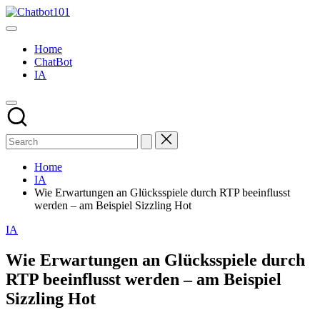
Skip
Chatbot101
to
AI
content
and
Home
Chatbot
ChatBot
News
IA
Blog
Home
IA
Wie Erwartungen an Glücksspiele durch RTP beeinflusst
werden – am Beispiel Sizzling Hot
Posted
IA
in
Wie Erwartungen an Glücksspiele durch
RTP beeinflusst werden – am Beispiel
Sizzling Hot