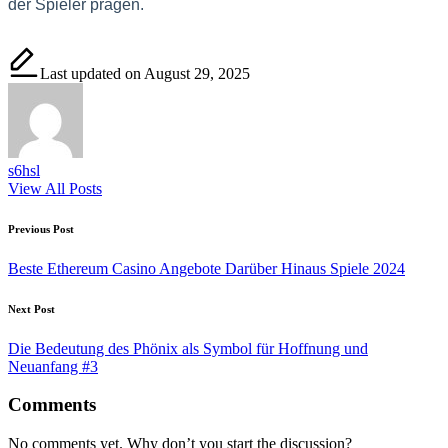
der Spieler prägen.
Last updated on August 29, 2025
s6hsl
View All Posts
Post
Previous Post
navigation
Beste Ethereum Casino Angebote Darüber Hinaus Spiele 2024
Next Post
Die Bedeutung des Phönix als Symbol für Hoffnung und
Neuanfang #3
Comments
No comments yet. Why don’t you start the discussion?