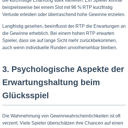
die kurzfristige Erfahrung stark variieren. Ein Spieler könnte
beispielsweise bei einem Slot mit 96 % RTP kurzfristig
Verluste erleiden oder überraschend hohe Gewinne erzielen.
Langfristig gesehen, beeinflusst der RTP die Erwartungen an
die Gewinne erheblich. Bei einem hohen RTP erwarten
Spieler, dass sie auf lange Sicht mehr zurückbekommen,
auch wenn individuelle Runden unvorhersehbar bleiben.
3. Psychologische Aspekte der
Erwartungshaltung beim
Glücksspiel
Die Wahrnehmung von Gewinnwahrscheinlichkeiten ist oft
verzerrt. Viele Spieler überschätzen ihre Chancen auf einen