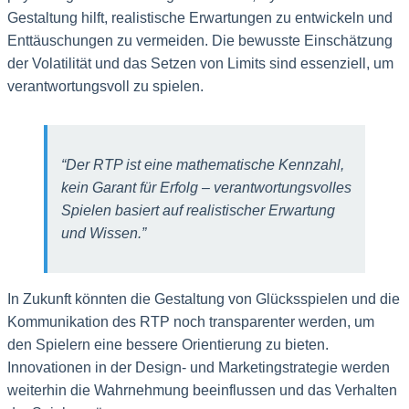
Gestaltung hilft, realistische Erwartungen zu entwickeln und
Enttäuschungen zu vermeiden. Die bewusste Einschätzung
der Volatilität und das Setzen von Limits sind essenziell, um
verantwortungsvoll zu spielen.
“Der RTP ist eine mathematische Kennzahl,
kein Garant für Erfolg – verantwortungsvolles
Spielen basiert auf realistischer Erwartung
und Wissen.”
In Zukunft könnten die Gestaltung von Glücksspielen und die
Kommunikation des RTP noch transparenter werden, um
den Spielern eine bessere Orientierung zu bieten.
Innovationen in der Design- und Marketingstrategie werden
weiterhin die Wahrnehmung beeinflussen und das Verhalten