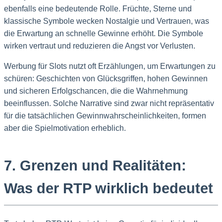
ebenfalls eine bedeutende Rolle. Früchte, Sterne und
klassische Symbole wecken Nostalgie und Vertrauen, was
die Erwartung an schnelle Gewinne erhöht. Die Symbole
wirken vertraut und reduzieren die Angst vor Verlusten.
Werbung für Slots nutzt oft Erzählungen, um Erwartungen zu
schüren: Geschichten von Glücksgriffen, hohen Gewinnen
und sicheren Erfolgschancen, die die Wahrnehmung
beeinflussen. Solche Narrative sind zwar nicht repräsentativ
für die tatsächlichen Gewinnwahrscheinlichkeiten, formen
aber die Spielmotivation erheblich.
7. Grenzen und Realitäten:
Was der RTP wirklich bedeutet