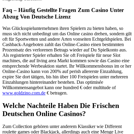
Faq – Häufig Gestellte Fragen Zum Casino Unter
Abzug Von Deutsche Lizenz
Was Glücksspielunternehmen ihren Spielern zu bieten haben, so
muss sich nicht unbedingt um das Online casino drehen, sondern gilt
oft für Sportwetten und andere Arten vonseiten Echtgeldspielen. Bei
Cashback-Angeboten zahlt das Online-Casino einen bestimmten
Prozentsatz des verlorenen Betrags wieder auf Du Spielkonto aus.
Als registrierter Spieler erhalten Sie oft Freispiele für neue Slot
machines, die auf living area Markt kommen sowie das Casino eine
entsprechende Werbeaktion startet. Ihr Willkommensbonus im or her
Online-Casino kann von 200% auf perish allererste Einzahlung,
expire Sie dort tätigen, bis hin über 100 Freispielen unter mehreren
Einzahlungen hintereinander bestehen. Das optimisée
Willkommensangebot kann one hundred € oder multitude of
www.goldzino.com.de
€ betragen.
Welche Nachteile Haben Die Frischen
Deutschen Online Casinos?
Zum Collection gehören unter anderem Klassiker wie Different
roulette games oder Blackjack, allerdings auch eine Menge Live