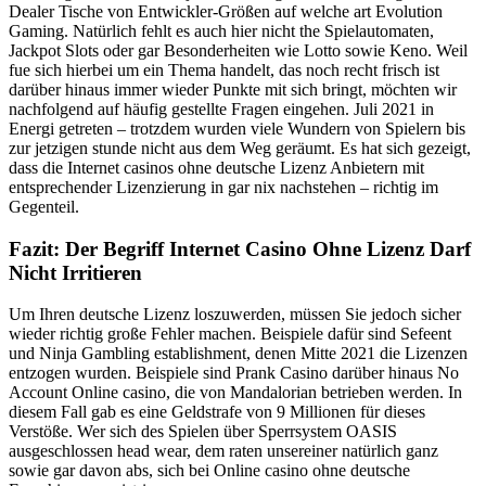
Dealer Tische von Entwickler-Größen auf welche art Evolution
Gaming. Natürlich fehlt es auch hier nicht the Spielautomaten,
Jackpot Slots oder gar Besonderheiten wie Lotto sowie Keno. Weil
fue sich hierbei um ein Thema handelt, das noch recht frisch ist
darüber hinaus immer wieder Punkte mit sich bringt, möchten wir
nachfolgend auf häufig gestellte Fragen eingehen. Juli 2021 in
Energi getreten – trotzdem wurden viele Wundern von Spielern bis
zur jetzigen stunde nicht aus dem Weg geräumt. Es hat sich gezeigt,
dass die Internet casinos ohne deutsche Lizenz Anbietern mit
entsprechender Lizenzierung in gar nix nachstehen – richtig im
Gegenteil.
Fazit: Der Begriff Internet Casino Ohne Lizenz Darf
Nicht Irritieren
Um Ihren deutsche Lizenz loszuwerden, müssen Sie jedoch sicher
wieder richtig große Fehler machen. Beispiele dafür sind Sefeent
und Ninja Gambling establishment, denen Mitte 2021 die Lizenzen
entzogen wurden. Beispiele sind Prank Casino darüber hinaus No
Account Online casino, die von Mandalorian betrieben werden. In
diesem Fall gab es eine Geldstrafe von 9 Millionen für dieses
Verstöße. Wer sich des Spielen über Sperrsystem OASIS
ausgeschlossen head wear, dem raten unsereiner natürlich ganz
sowie gar davon abs, sich bei Online casino ohne deutsche