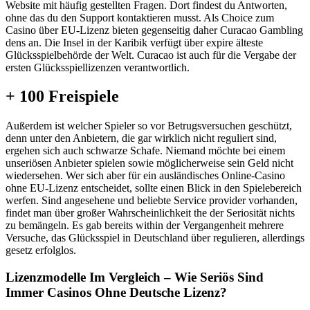
Website mit häufig gestellten Fragen. Dort findest du Antworten,
ohne das du den Support kontaktieren musst. Als Choice zum
Casino über EU-Lizenz bieten gegenseitig daher Curacao Gambling
dens an. Die Insel in der Karibik verfügt über expire älteste
Glücksspielbehörde der Welt. Curacao ist auch für die Vergabe der
ersten Glücksspiellizenzen verantwortlich.
+ 100 Freispiele
Außerdem ist welcher Spieler so vor Betrugsversuchen geschützt,
denn unter den Anbietern, die gar wirklich nicht reguliert sind,
ergehen sich auch schwarze Schafe. Niemand möchte bei einem
unseriösen Anbieter spielen sowie möglicherweise sein Geld nicht
wiedersehen. Wer sich aber für ein ausländisches Online-Casino
ohne EU-Lizenz entscheidet, sollte einen Blick in den Spielebereich
werfen. Sind angesehene und beliebte Service provider vorhanden,
findet man über großer Wahrscheinlichkeit the der Seriosität nichts
zu bemängeln. Es gab bereits within der Vergangenheit mehrere
Versuche, das Glücksspiel in Deutschland über regulieren, allerdings
gesetz erfolglos.
Lizenzmodelle Im Vergleich – Wie Seriös Sind
Immer Casinos Ohne Deutsche Lizenz?