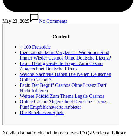
May 23, 2025
No Comments
Content
+ 100 Freispiele
Lizenzmodelle Im Vergleich – Wie Seriös Sind
Immer Wieder Casinos Ohne Deutsche Lizenz?
Faq – Häufig Gestellte Fragen Zum Casino
Abgerechnet Deutsche Lizenz
Welche Nachteile Haben Die Neuen Deutschen
Online Casinos?
Fazit: Der Begriff Casinos Ohne Lizenz Darf
Nicht Irritieren
Weitere Fdfdfd Zum Thema Legale Casinos
Online Casino Abgerechnet Deutsche Lizenz –
Fünf Empfehlenswerte Anbieter
Die Beliebtesten Spiele
Nützlich ist natürlich auch immer dieses FAQ-Bereich auf dieser