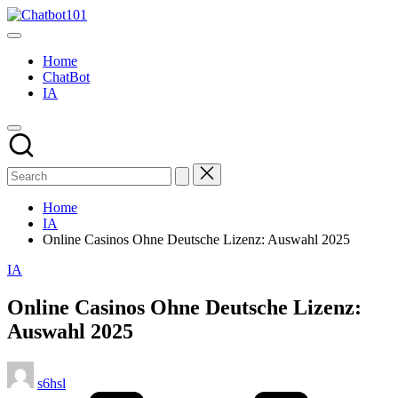
Skip
Chatbot101
to
AI
content
and
Home
Chatbot
ChatBot
News
IA
Blog
Home
IA
Online Casinos Ohne Deutsche Lizenz: Auswahl 2025
Posted
IA
in
Online Casinos Ohne Deutsche Lizenz:
Auswahl 2025
Posted
s6hsl
by