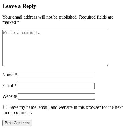
Leave a Reply
Your email address will not be published.
Required fields are
marked
*
Name
*
Email
*
Website
Save my name, email, and website in this browser for the next
time I comment.