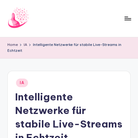
Skip
to
content
C
AI
and
h
Home
IA
Intelligente Netzwerke für stabile Live-Streams in
Chatbot
Echtzeit
a
News
Blog
t
b
Posted
o
IA
in
Intelligente
t
1
Netzwerke für
0
stabile Live-Streams
1
in Echtzeit