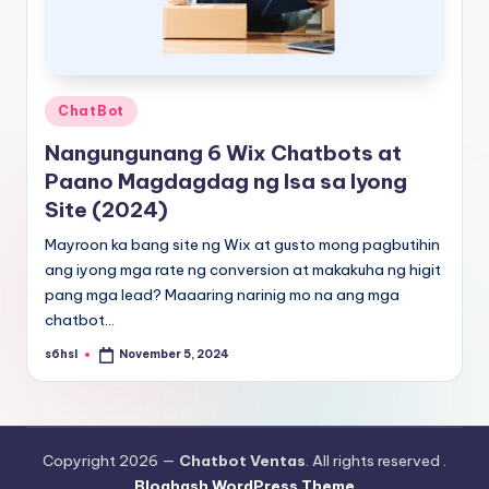
Posted
ChatBot
in
Nangungunang 6 Wix Chatbots at
Paano Magdagdag ng Isa sa Iyong
Site (2024)
Mayroon ka bang site ng Wix at gusto mong pagbutihin
ang iyong mga rate ng conversion at makakuha ng higit
pang mga lead? Maaaring narinig mo na ang mga
chatbot…
s6hsl
November 5, 2024
Posted
by
Copyright 2026 —
Chatbot Ventas
. All rights reserved .
Bloghash WordPress Theme