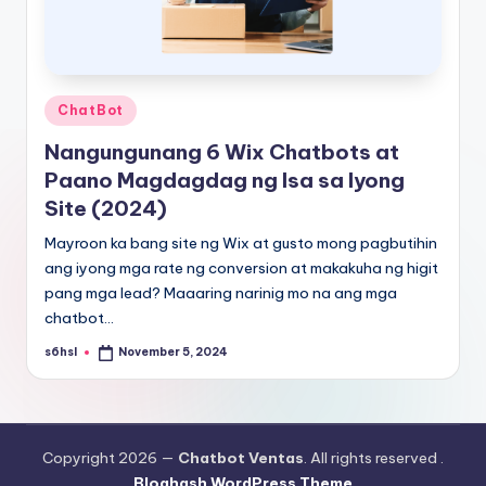
Posted
ChatBot
in
Nangungunang 6 Wix Chatbots at
Paano Magdagdag ng Isa sa Iyong
Site (2024)
Mayroon ka bang site ng Wix at gusto mong pagbutihin
ang iyong mga rate ng conversion at makakuha ng higit
pang mga lead? Maaaring narinig mo na ang mga
chatbot…
s6hsl
November 5, 2024
Posted
by
Copyright 2026 —
Chatbot Ventas
. All rights reserved .
Bloghash WordPress Theme