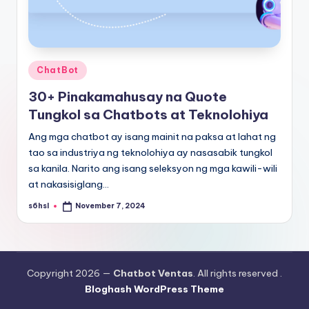
Posted
ChatBot
in
30+ Pinakamahusay na Quote
Tungkol sa Chatbots at Teknolohiya
Ang mga chatbot ay isang mainit na paksa at lahat ng
tao sa industriya ng teknolohiya ay nasasabik tungkol
sa kanila. Narito ang isang seleksyon ng mga kawili-wili
at nakasisiglang…
s6hsl
November 7, 2024
Posted
by
Copyright 2026 —
Chatbot Ventas
. All rights reserved .
Bloghash WordPress Theme